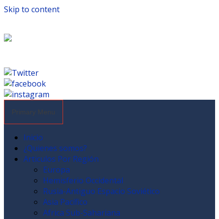
Skip to content
Primary Menu
Inicio
¿Quienes somos?
Articulos Por Región
Europa
Hemisferio Occidental
Rusia-Antiguo Espacio Soviético
Asia Pacífico
Africa Sub-Sahariana