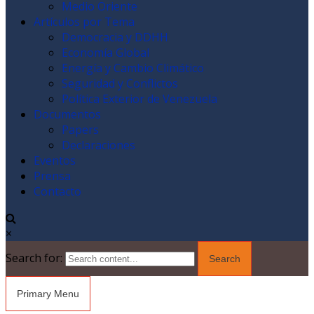
Medio Oriente
Artículos por Tema
Democracia y DDHH
Economía Global
Energía y Cambio Climático
Seguridad y Conflictos
Política Exterior de Venezuela
Documentos
Papers
Declaraciones
Eventos
Prensa
Contacto
×
Search for:
Primary Menu