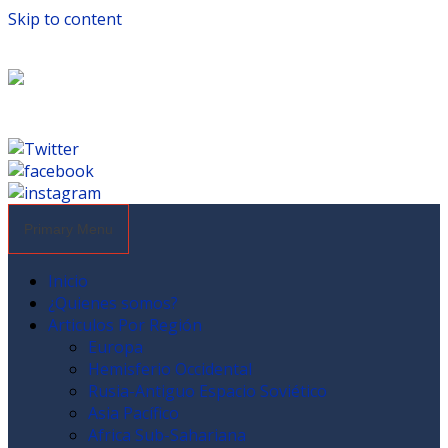
Skip to content
Primary Menu
Inicio
¿Quienes somos?
Articulos Por Región
Europa
Hemisferio Occidental
Rusia-Antiguo Espacio Soviético
Asia Pacífico
Africa Sub-Sahariana