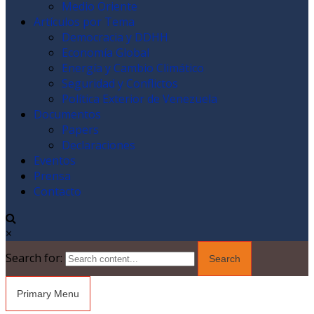
Medio Oriente
Artículos por Tema
Democracia y DDHH
Economía Global
Energía y Cambio Climático
Seguridad y Conflictos
Política Exterior de Venezuela
Documentos
Papers
Declaraciones
Eventos
Prensa
Contacto
×
Search for:
Primary Menu