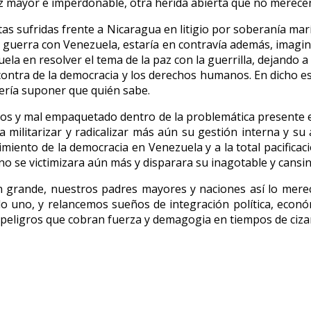
z mayor e imperdonable, otra herida abierta que no merecen
otas sufridas frente a Nicaragua en litigio por soberanía mar
e guerra con Venezuela, estaría en contravía además, imagin
ela en resolver el tema de la paz con la guerrilla, dejando a
contra de la democracia y los derechos humanos. En dicho es
bería suponer que quién sabe.
abellos y mal empaquetado dentro de la problemática presente 
litarizar y radicalizar más aún su gestión interna y su a
cimiento de la democracia en Venezuela y a la total pacificac
 se victimizara aún más y disparara su inagotable y cansina 
n grande, nuestros padres mayores y naciones así lo mere
 uno, y relancemos sueños de integración política, econó
 peligros que cobran fuerza y demagogia en tiempos de ciza