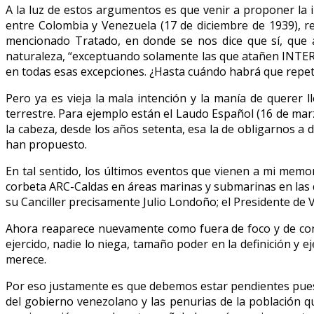
A la luz de estos argumentos es que venir a proponer la in
entre Colombia y Venezuela (17 de diciembre de 1939), res
mencionado Tratado, en donde se nos dice que sí, que a
naturaleza, “exceptuando solamente las que atañen INTE
en todas esas excepciones. ¿Hasta cuándo habrá que repet
Pero ya es vieja la mala intención y la manía de querer 
terrestre. Para ejemplo están el Laudo Español (16 de mar
la cabeza, desde los años setenta, esa la de obligarnos a
han propuesto.
En tal sentido, los últimos eventos que vienen a mi memor
corbeta ARC-Caldas en áreas marinas y submarinas en las q
su Canciller precisamente Julio Londoño; el Presidente de 
Ahora reaparece nuevamente como fuera de foco y de cont
ejercido, nadie lo niega, tamaño poder en la definición y e
merece.
Por eso justamente es que debemos estar pendientes pues r
del gobierno venezolano y las penurias de la población q