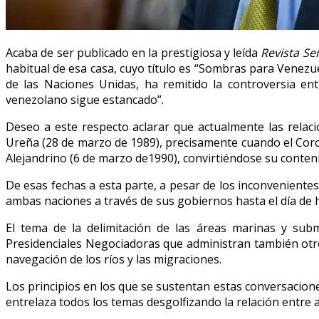
Acaba de ser publicado en la prestigiosa y leída
Revista S
habitual de esa casa, cuyo título es “Sombras para Venezue
de las Naciones Unidas, ha remitido la controversia ent
venezolano sigue estancado”.
Deseo a este respecto aclarar que actualmente las relac
Ureña (28 de marzo de 1989), precisamente cuando el Coro
Alejandrino (6 de marzo de1990), convirtiéndose su conteni
De esas fechas a esta parte, a pesar de los inconvenient
ambas naciones a través de sus gobiernos hasta el día de 
El tema de la delimitación de las áreas marinas y su
Presidenciales Negociadoras que administran también otros 
navegación de los ríos y las migraciones.
Los principios en los que se sustentan estas conversaciones
entrelaza todos los temas desgolfizando la relación entre a