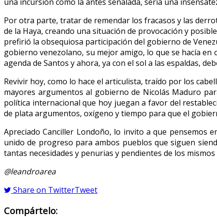
una incursión como la antes señalada, sería una insensate
Por otra parte, tratar de remendar los fracasos y las derr
de la Haya, creando una situación de provocación y posibl
prefirió la obsequiosa participación del gobierno de Venezu
gobierno venezolano, su mejor amigo, lo que se hacía en 
agenda de Santos y ahora, ya con el sol a las espaldas, de
Revivir hoy, como lo hace el articulista, traído por los c
mayores argumentos al gobierno de Nicolás Maduro para mi
política internacional que hoy juegan a favor del restable
de plata argumentos, oxígeno y tiempo para que el gobierno
Apreciado Canciller Londoño, lo invito a que pensemos e
unido de progreso para ambos pueblos que siguen siendo
tantas necesidades y penurias y pendientes de los mismos
@leandroarea
Share on Twitter
Tweet
Compártelo: