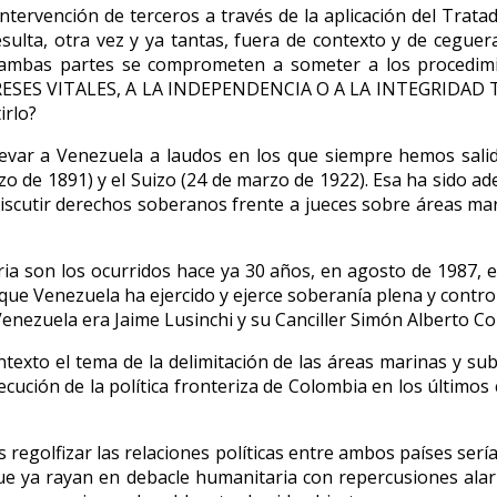
tervención de terceros a través de la aplicación del Tratado
ulta, otra vez y ya tantas, fuera de contexto y de ceguera 
mbas partes se comprometen a someter a los procedimien
RESES VITALES, A LA INDEPENDENCIA O A LA INTEGRIDAD TE
irlo?
llevar a Venezuela a laudos en los que siempre hemos salid
zo de 1891) y el Suizo (24 de marzo de 1922). Esa ha sido a
 discutir derechos soberanos frente a jueces sobre áreas mar
ia son los ocurridos hace ya 30 años, en agosto de 1987, en
ue Venezuela ha ejercido y ejerce soberanía plena y control 
Venezuela era Jaime Lusinchi y su Canciller Simón Alberto Co
exto el tema de la delimitación de las áreas marinas y su
jecución de la política fronteriza de Colombia en los último
egolfizar las relaciones políticas entre ambos países sería 
ue ya rayan en debacle humanitaria con repercusiones alar