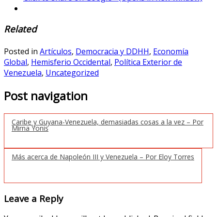
Related
Posted in
Artículos
,
Democracia y DDHH
,
Economía
Global
,
Hemisferio Occidental
,
Política Exterior de
Venezuela
,
Uncategorized
Post navigation
Caribe y Guyana-Venezuela, demasiadas cosas a la vez – Por
Mirna Yonis
Más acerca de Napoleón III y Venezuela – Por Eloy Torres
Leave a Reply