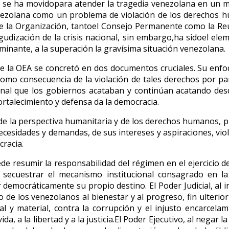
 se ha movidopara atender la tragedia venezolana en un mi
enezolana como un problema de violación de los derechos h
e la Organización, tantoel Consejo Permanente como la Reu
udización de la crisis nacional, sin embargo,ha sidoel ele
nante, a la superación la gravísima situación venezolana.
de la OEA se concretó en dos documentos cruciales. Su enfo
omo consecuencia de la violación de tales derechos por pa
cional que los gobiernos acataban y continúan acatando desd
rtalecimiento y defensa da la democracia.
de la perspectiva humanitaria y de los derechos humanos, pu
cesidades y demandas, de sus intereses y aspiraciones, viola e
cracia.
de resumir la responsabilidad del régimen en el ejercicio d
secuestrar el mecanismo institucional consagrado en l
 democráticamente su propio destino. El Poder Judicial, al i
 de los venezolanos al bienestar y al progreso, fin ulterio
l y material, contra la corrupción y el injusto encarcelam
 vida, a la libertad y a la justicia.El Poder Ejecutivo, al nega