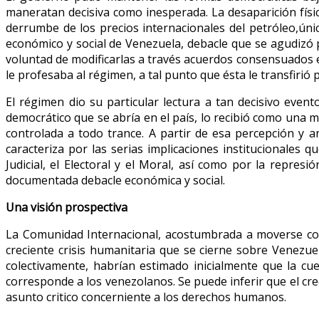
maneratan decisiva como inesperada. La desaparición físic
derrumbe de los precios internacionales del petróleo,únic
económico y social de Venezuela, debacle que se agudizó p
voluntad de modificarlas a través acuerdos consensuados e
le profesaba al régimen, a tal punto que ésta le transfirió p
El régimen dio su particular lectura a tan decisivo even
democrático que se abría en el país, lo recibió como una 
controlada a todo trance. A partir de esa percepción y an
caracteriza por las serias implicaciones institucionales q
Judicial, el Electoral y el Moral, así como por la repre
documentada debacle económica y social.
Una visión prospectiva
La Comunidad Internacional, acostumbrada a moverse con c
creciente crisis humanitaria que se cierne sobre Venezuela
colectivamente, habrían estimado inicialmente que la c
corresponde a los venezolanos. Se puede inferir que el cr
asunto critico concerniente a los derechos humanos.