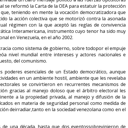
l se reformó la Carta de la OEA para estatuir la protección
r que, teniendo en mente la vocación democratizadora que
ido la acción colectiva que se motorizó contra la asonada
tual régimen con la que aceptó las reglas de convivencia
crática Interamericana, instrumento cuyo tenor ha sido muy
ional en Venezuela, en el año 2002.
ocracia como sistema de gobierno, sobre todopor el empuje
eóa nivel mundial entre intereses y actores nacionales e
upuesto, del comunismo.
los poderes esenciales de un Estado democrático, aunque
tividades en un ambiente hostil, ambiente que les revelaba
lectorales se convirtieron en recurrentes mecanismos de
ión gracias al manejo doloso que el árbitro electoral les
ente a la propiedad privada, al manejo y difusión de la
culcados en materia de seguridad personal como medida de
ción deirradiar,tanto en la sociedad venezolana como en el
ás de una década, hasta que dos eventossobrevinieron de