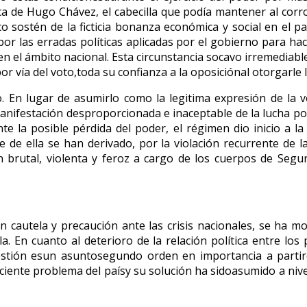
a de Hugo Chávez, el cabecilla que podía mantener al corro
o sostén de la ficticia bonanza económica y social en el p
or las erradas políticas aplicadas por el gobierno para hace
n el ámbito nacional. Esta circunstancia socavo irremediab
or vía del voto,toda su confianza a la oposiciónal otorgarle l
to. En lugar de asumirlo como la legitima expresión de la 
manifestación desproporcionada e inaceptable de la lucha por
te la posible pérdida del poder, el régimen dio inicio a la 
ue de ella se han derivado, por la violación recurrente de 
sión brutal, violenta y feroz a cargo de los cuerpos de Se
autela y precaución ante las crisis nacionales, se ha mos
. En cuanto al deterioro de la relación política entre los 
uestión esun asuntosegundo orden en importancia a partir
eciente problema del paísy su solución ha sidoasumido a niv