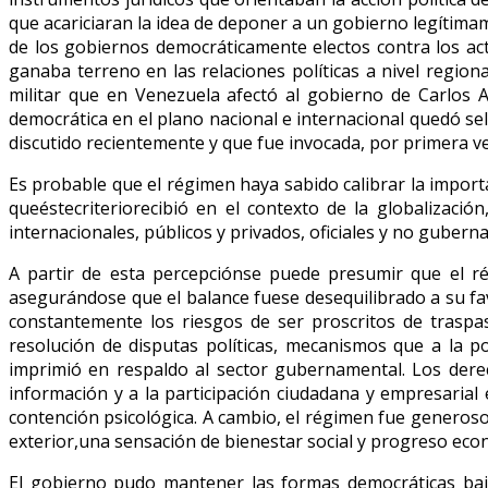
que acariciaran la idea de deponer a un gobierno legítimam
de los gobiernos democráticamente electos contra los ac
ganaba terreno en las relaciones políticas a nivel regio
militar que en Venezuela afectó al gobierno de Carlos A
democrática en el plano nacional e internacional quedó se
discutido recientemente y que fue invocada, por primera vez
Es probable que el régimen haya sabido calibrar la impor
queéstecriteriorecibió en el contexto de la globalizaci
internacionales, públicos y privados, oficiales y no gubern
A partir de esta percepciónse puede presumir que el ré
asegurándose que el balance fuese desequilibrado a su fav
constantemente los riesgos de ser proscritos de traspa
resolución de disputas políticas, mecanismos que a la po
imprimió en respaldo al sector gubernamental. Los derec
información y a la participación ciudadana y empresaria
contención psicológica. A cambio, el régimen fue generoso
exterior,una sensación de bienestar social y progreso eco
El gobierno pudo mantener las formas democráticas bajo