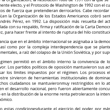
ente electo, y el Protocolo de Washington de 1992 con el cua
tos de fuerza que pretendieran derrocarlos. Cabe recorda
nal,en la Organización de los Estados Americanos cobró sent
ndrés Pérez, en 1992. La disposición más resuelta del ac
llada con su respaldo, firma y ratificación de la Carta Demo
, para hacer frente al intento de ruptura del hilo constituc
tancia que en el ámbito internacional se asignaba a la dem
ón,así como por la compleja interdependencia que se plant
amentales, a raíz del colapso de la Unión Soviética, y por s
gimen permitió en el ámbito interno la convivencia de 
or. Los partidos políticos de oposición mantuvieron sus ac
sar los límites impuestos por el régimen. Los procesos e
stre sirvieron de herramientas institucionales de dominac
hos ciudadanos se mantuvieronmuy restringidos en lo atin
l en el desarrollo nacional, pero fueron abiertamente con
 en la distribución de la enorme renta petroleracon la inten
nómico.
 estas condicionesdurante el ejercicio del poder por m