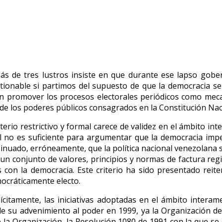
ás de tres lustros insiste en que durante ese lapso gobe
tionable si partimos del supuesto de que la democracia se s
en promover los procesos electorales periódicos como mecan
de los poderes públicos consagrados en la Constitución Nac
erio restrictivo y formal carece de validez en el ámbito in
nal no es suficiente para argumentar que la democracia im
sinuado, erróneamente, que la política nacional venezolana
 un conjunto de valores, principios y normas de factura reg
s con la democracia. Este criterio ha sido presentado rei
ocráticamente electo.
ícitamente, las iniciativas adoptadas en el ámbito interam
s de su advenimiento al poder en 1999, ya la Organización
e la Organización, la Resolución 1080 de 1991 con la que se