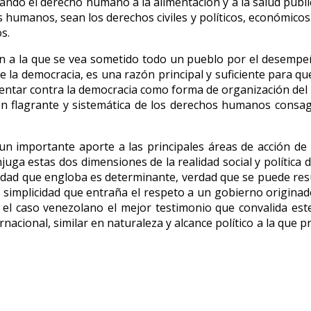
lando el derecho humano a la alimentación y a la salud púb
s humanos, sean los derechos civiles y políticos, económicos 
s.
n a la que se vea sometido todo un pueblo por el desempeño
e la democracia, es una razón principal y suficiente para 
 atentar contra la democracia como forma de organización del 
ión flagrante y sistemática de los derechos humanos consa
 un importante aporte a las principales áreas de acción d
ga estas dos dimensiones de la realidad social y política d
rdad que engloba es determinante, verdad que se puede resum
a simplicidad que entraña el respeto a un gobierno originad
 el caso venezolano el mejor testimonio que convalida est
rnacional, similar en naturaleza y alcance político a la que