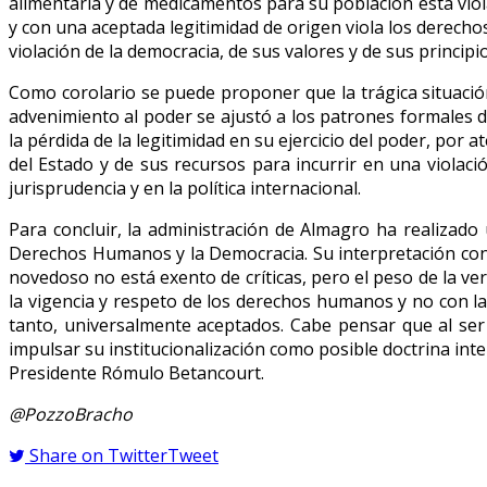
alimentaria y de medicamentos para su población está vio
y con una aceptada legitimidad de origen viola los derecho
violación de la democracia, de sus valores y de sus principio
Como corolario se puede proponer que la trágica situació
advenimiento al poder se ajustó a los patrones formales d
la pérdida de la legitimidad en su ejercicio del poder, por
del Estado y de sus recursos para incurrir en una violac
jurisprudencia y en la política internacional.
Para concluir, la administración de Almagro ha realizado
Derechos Humanos y la Democracia. Su interpretación conju
novedoso no está exento de críticas, pero el peso de la ve
la vigencia y respeto de los derechos humanos y no con l
tanto, universalmente aceptados. Cabe pensar que al ser
impulsar su institucionalización como posible doctrina inte
Presidente Rómulo Betancourt.
@PozzoBracho
Share on Twitter
Tweet