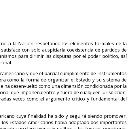
rnó a la Nación respetando los elementos formales de la
atisface con solo auspiciarla coexistencia de partidos de
ismos para dirimir las disputas por el poder político, así
ional.
teramericano y que el parcial cumplimiento de instrumentos
pera como la forma de organizar el Estado y su sistema de
 se ha desenvuelto como una dimensión condicionada por la
ional que imponen,dentro y fuera de cualquier jurisdicción,
teradas veces como el argumento crítico y fundamental del
ericano cuya finalidad ha sido y seguirá siendo promover,
 de los Estados Americanos había adoptado dos importantes
 enviaba un claro mensaje político a las fuerzas opositoras