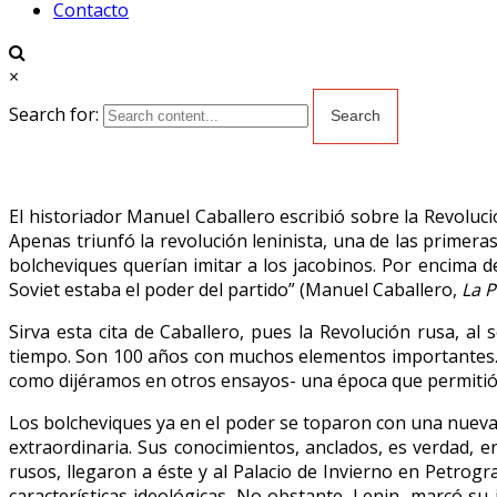
Contacto
×
Search for:
El historiador Manuel Caballero escribió sobre la Revolució
Apenas triunfó la revolución leninista, una de las primer
bolcheviques querían imitar a los jacobinos. Por encima d
Soviet estaba el poder del partido” (Manuel Caballero,
La 
Sirva esta cita de Caballero, pues la Revolución rusa, a
tiempo. Son 100 años con muchos elementos importantes. Ent
como dijéramos en otros ensayos- una época que permitió,
Los bolcheviques ya en el poder se toparon con una nueva 
extraordinaria. Sus conocimientos, anclados, es verdad, e
rusos, llegaron a éste y al Palacio de Invierno en Petro
características ideológicas. No obstante, Lenin, marcó su 