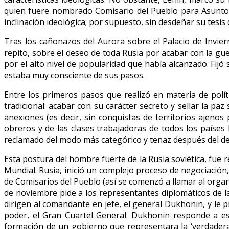
quien fuere nombrado Comisario del Pueblo para Asuntos E
inclinación ideológica; por supuesto, sin desdeñar su tesis 
Tras los cañonazos del Aurora sobre el Palacio de Invie
repito, sobre el deseo de toda Rusia por acabar con la gue
por el alto nivel de popularidad que había alcanzado. Fijó
estaba muy consciente de sus pasos.
Entre los primeros pasos que realizó en materia de políti
tradicional: acabar con su carácter secreto y sellar la pa
anexiones (es decir, sin conquistas de territorios ajeno
obreros y de las clases trabajadoras de todos los paíse
reclamado del modo más categórico y tenaz después del der
Esta postura del hombre fuerte de la Rusia soviética, fue 
Mundial. Rusia, inició un complejo proceso de negociación,
de Comisarios del Pueblo (así se comenzó a llamar al organ
de noviembre pide a los representantes diplomáticos de la
dirigen al comandante en jefe, el general Dukhonin, y le
poder, el Gran Cuartel General. Dukhonin responde a est
formación de un gobierno que representara la ‘verdadera 