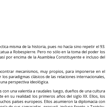
tica misma de la historia, pues no hacía sino repetir el 93.
tatua a Robespierre. Pero no sólo en la toma del poder los
 así por encima de la Asamblea Constituyente e incluso del
a encontrar mecanismos, muy propios, para imponerse en el
 los paradigmas clásicos de las relaciones internacionales,
una perspectiva ideológica.
s con una valentía a raudales luego, dueños de una cultura
en su realidad: los primeros años del siglo XX. Ellos, los
muchos países europeos. Ellos asumieron la diplomacia con
ayoría de sus camaradas, procuró, incluso frente a Trotsky,