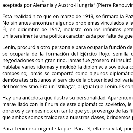
aceptada por Alemania y Austro-Hungría” (Pierre Renouvi
Esta realidad hizo que en marzo de 1918, se firmara la P
No sin antes encontrar algunos problemas vinculados a la
Él, en diciembre de 1917, molesto con los infinitos pet
unilateralmente una política caracterizada por falta de gue
Lenin, procuró a otro personaje para ocupar la función de j
se ocuparía de la formación del Ejército Rojo, semilla 
negociaciones con gran tino, jamás fue grosero ni insultó
hablaba varios idiomas y moldeó la diplomacia soviética c
campesino; jamás se comportó como algunos diplomático
demócratas cristianos al servicio de la obscenidad boliva
del bolchevismo. Era un “stiliaga”, al igual que Lenin. Es co
Hay una anécdota que ilustra su personalidad. Aparentemen
maravillado con la finura de este diplomático soviético, 
obreros y campesinos; en tanto que yo, provengo de las fil
que ambos somos traidores a nuestras clases, brindemos por
Para Lenin era urgente la paz. Para él, ella era vital, p