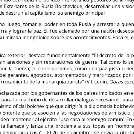
xteriores de la Rusia Bolchevique, desarrollar una visión
de destruir al capitalismo, su enemigo principal.
rno; luego, tomar el poder en toda Rusia y arrestar a quie
rra y lograr la paz. Él, fue aclamado por una nación deseos
 su mirada mongoloide sobre los acontecimientos. Para él, el
ca exterior, destaca fundamentalmente “El decreto de la pa
z sin anexiones y sin reparaciones de guerra. Tal como lo se
s por la fuerza) ni contribuciones, como una paz justa o de
s beligerantes, agotados, atormentados y martirizados por 
rocamiento de la monarquía zarista” (V.I. Lenin,
Obras esc
rechazada por los gobernantes de los países implicados en el
 para lo cual hubo de desarrollar diálogos necesarios, para
ismo oficial bolchevique que dirigiría la diplomacia bolchev
 Entente que se asocien a las negociaciones de armisticio, p
 piden ‘mantener al ejército ruso cara al enemigo común’. E
a llamada y lanza una proclama a sus topas en ‘nombre de
democracia rusa’…. El 26 de noviembre se envía la oferta 