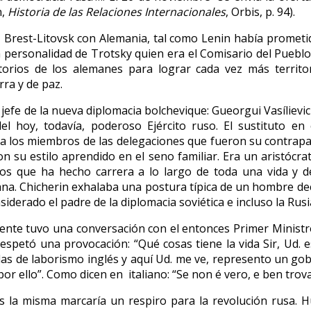
n,
Historia de las Relaciones Internacionales
, Orbis, p. 94).
az Brest-Litovsk con Alemania, tal como Lenin había prometi
 personalidad de Trotsky quien era el Comisario del Pueblo
itorios de los alemanes para lograr cada vez más territo
rra y de paz.
efe de la nueva diplomacia bolchevique: Gueorgui Vasílievich
del hoy, todavía, poderoso Ejército ruso. El sustituto en
 a los miembros de las delegaciones que fueron su contrapar
on su estilo aprendido en el seno familiar. Era un aristócra
s que ha hecho carrera a lo largo de toda una vida y de
riana. Chicherin exhalaba una postura típica de un hombre de
nsiderado el padre de la diplomacia soviética e incluso la Rus
te tuvo una conversación con el entonces Primer Ministro M
le espetó una provocación: “Qué cosas tiene la vida Sir, Ud.
as de laborismo inglés y aquí Ud. me ve, represento un gobi
 ello”. Como dicen en italiano: “Se non é vero, e ben trova
ues la misma marcaría un respiro para la revolución rusa. 