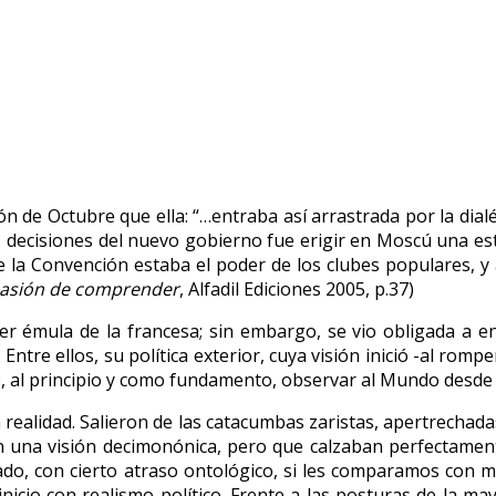
n de Octubre que ella: “…entraba así arrastrada por la dialéc
as decisiones del nuevo gobierno fue erigir en Moscú una es
e la Convención estaba el poder de los clubes populares, y
Pasión de comprender
, Alfadil Ediciones 2005, p.37)
l ser émula de la francesa; sin embargo, se vio obligada 
re ellos, su política exterior, cuya visión inició -al romper
 al principio y como fundamento, observar al Mundo desde 
realidad. Salieron de las catacumbas zaristas, apertrechada
n una visión decimonónica, pero que calzaban perfectamente 
grado, con cierto atraso ontológico, si les comparamos con 
inicio con realismo político. Frente a las posturas de la m