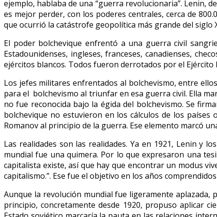
ejemplo, hablaba de una “guerra revolucionaria”. Lenin, der
es mejor perder, con los poderes centrales, cerca de 800
que ocurrió la catástrofe geopolítica más grande del siglo 
El poder bolchevique enfrentó a una guerra civil sangrie
Estadounidenses, ingleses, franceses, canadienses, checo
ejércitos blancos. Todos fueron derrotados por el Ejército
Los jefes militares enfrentados al bolchevismo, entre ello
para el bolchevismo al triunfar en esa guerra civil. Ella m
no fue reconocida bajo la égida del bolchevismo. Se firm
bolchevique no estuvieron en los cálculos de los países o
Romanov al principio de la guerra. Ese elemento marcó una
Las realidades son las realidades. Ya en 1921, Lenin y lo
mundial fue una quimera. Por lo que expresaron una tesis
capitalista existe, así que hay que encontrar un modus viven
capitalismo.”. Ese fue el objetivo en los años comprendidos
Aunque la revolución mundial fue ligeramente aplazada, pa
principio, concretamente desde 1920, propuso aplicar cie
Estado soviético marcaría la pauta en las relaciones intern