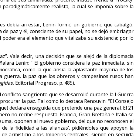
 paradigmáticamente realista, la cual se imponía sobre la
nes debía arrestar, Lenin formó un gobierno que cabalgó,
a de paz y él, consciente de su papel, no se dejó embriagar
 poder era el elemento que vitalizaba su existencia; por lo
z”. Vale decir, una decisión que se alejó de la diplomacia
ñalara Lenin: “ El gobierno considera la paz inmediata, sin
mocrática, como la que ansía la aplastante mayoría de los
la guerra, la paz que los obreros y campesinos rusos han
ogidas
, Editorial Progreso, p. 485).
 conflicto sangriento que se desarrolló durante la I Guerra
 procurar la paz. Tal como lo destaca Renouvin: “El Consejo
ique) declara enseguida que pretende una paz general. El 21
ero no recibe respuesta. Francia, Gran Bretaña e Italia se
n suma, oponen al nuevo gobierno, del que no reconocen el
 la fidelidad a las alianzas’, pidiéndoles que apoyen la
de armisticio a los Imperios centrales, siendo en seguida