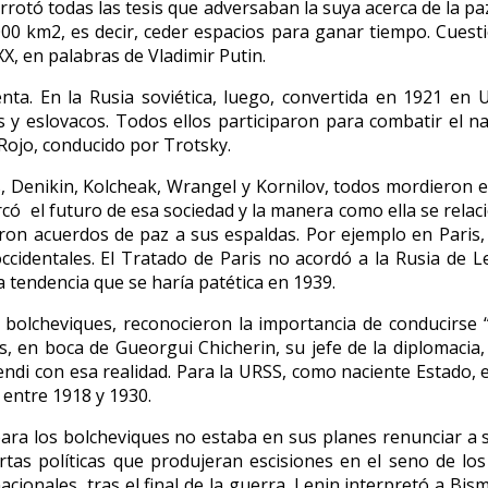
rotó todas las tesis que adversaban la suya acerca de la paz.
.000 km2, es decir, ceder espacios para ganar tiempo. Cuest
XX, en palabras de Vladimir Putin.
nta. En la Rusia soviética, luego, convertida en 1921 en U
s y eslovacos. Todos ellos participaron para combatir el na
 Rojo, conducido por Trotsky.
s, Denikin, Kolcheak, Wrangel y Kornilov, todos mordieron e
arcó el futuro de esa sociedad y la manera como ella se rela
aron acuerdos de paz a sus espaldas. Por ejemplo en Paris, 
ccidentales. El Tratado de Paris no acordó a la Rusia de L
 tendencia que se haría patética en 1939.
s bolcheviques, reconocieron la importancia de conducirse 
, en boca de Gueorgui Chicherin, su jefe de la diplomacia
di con esa realidad. Para la URSS, como naciente Estado, era 
 entre 1918 y 1930.
ra los bolcheviques no estaba en sus planes renunciar a su
rtas políticas que produjeran escisiones en el seno de los 
acionales, tras el final de la guerra. Lenin interpretó a Bism