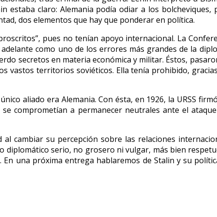
nin estaba claro: Alemania podía odiar a los bolcheviques,
ntad, dos elementos que hay que ponderar en política.
roscritos”, pues no tenían apoyo internacional. La Conferen
 adelante como uno de los errores más grandes de la diploma
erdo secretos en materia económica y militar. Éstos, pasaron
 vastos territorios soviéticos. Ella tenía prohibido, gracias
 único aliado era Alemania. Con ésta, en 1926, la URSS firm
 se comprometían a permanecer neutrales ante el ataque d
al cambiar su percepción sobre las relaciones internaciona
jo diplomático serio, no grosero ni vulgar, más bien respet
a. En una próxima entrega hablaremos de Stalin y su polític