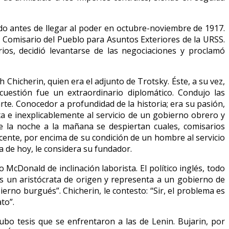
do antes de llegar al poder en octubre-noviembre de 1917.
 Comisario del Pueblo para Asuntos Exteriores de la URSS.
rios, decidió levantarse de las negociaciones y proclamó
 Chicherin, quien era el adjunto de Trotsky. Éste, a su vez,
 cuestión fue un extraordinario diplomático. Condujo las
te. Conocedor a profundidad de la historia; era su pasión,
ta e inexplicablemente al servicio de un gobierno obrero y
 la noche a la mañana se despiertan cuales, comisarios
cente, por encima de su condición de un hombre al servicio
ia de hoy, le considera su fundador.
cDonald de inclinación laborista. El político inglés, todo
 es un aristócrata de origen y representa a un gobierno de
erno burgués”. Chicherin, le contesto: “Sir, el problema es
to”.
Hubo tesis que se enfrentaron a las de Lenin. Bujarin, por