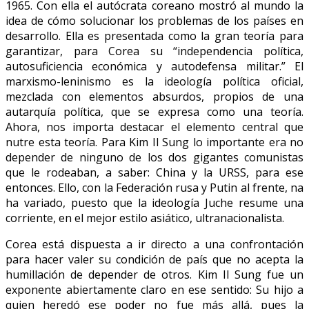
1965. Con ella el autócrata coreano mostró al mundo la
idea de cómo solucionar los problemas de los países en
desarrollo. Ella es presentada como la gran teoría para
garantizar, para Corea su “independencia política,
autosuficiencia económica y autodefensa militar.” El
marxismo-leninismo es la ideologí­a polí­tica oficial,
mezclada con elementos absurdos, propios de una
autarquía política, que se expresa como una teoría.
Ahora, nos importa destacar el elemento central que
nutre esta teoría. Para Kim Il Sung lo importante era no
depender de ninguno de los dos gigantes comunistas
que le rodeaban, a saber: China y la URSS, para ese
entonces. Ello, con la Federación rusa y Putin al frente, na
ha variado, puesto que la ideologí­a Juche resume una
corriente, en el mejor estilo asiático, ultranacionalista.
Corea está dispuesta a ir directo a una confrontación
para hacer valer su condición de país que no acepta la
humillación de depender de otros. Kim Il Sung fue un
exponente abiertamente claro en ese sentido: Su hijo a
quien heredó ese poder no fue más allá, pues la