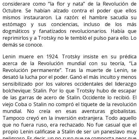
considerare como “la flor y nata” de la Revolución de
Octubre. Se habían alzado contra el poder que ellos
mismos instauraron. La razón: el hambre sacudía su
estómago y sus conciencias, incluso de los más
dogmáticos y fanatizados revolucionarios. Había que
reprimirlos y a Trotsky no le tembló el pulso para ello. Lo
demás se conoce.
Lenin muere en 1924. Trotsky insiste en su prédica
acerca de la Revolución mundial con su teoría, “La
Revolución permanente”. Tras la muerte de Lenin, se
desató la lucha por el poder. Ganó el más inculto y menos
sensibilizado por los valores occidentales del liderazgo
bolchevique: Stalin. Por lo que Trotsky hubo de escapar
de las garras de acero de Stalin. Occidente lo recibió. El
viejo Coba o Stalin no compró el tiquete de la revolución
mundial. No creía en esas aventuras globalistas.
Tampoco creyó en la inversión extranjera. Todo aquello
que no fuera ruso, era rechazado. No fue casual que el
propio Lenin calificase a Stalin de ser un paneslavo muy
peligroso. Es decir, un no ruso que se comporta peor que