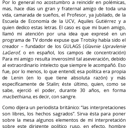
Por lo general no acostumbro a reincidir en polémicas,
mas, hace días un gran y fraternal amigo de toda una
vida, camarada de sueños, el Profesor, ya jubilado, de la
Escuela de Economía de la UCV, Aquiles Gutiérrez y a
quien dedico estas letras. El caso es que mi buen amigo,
llamó mi atención por una idea que expresé en un
programa de TV donde expuse que Trotsky había sido el
creador – fundador de los GULAGS (
Glavnie Upravlenie
LaGerof
, o en español, los campos de concentración)
Para mi amigo resulta inverosímil tal aseveración, debido
al extraordinario intelecto que siempre le acompañó. Eso
fue, por lo menos, lo que entendí; esa política era propia
de Lenin (en lo que tiene absoluta razón) y más
específicamente de Stalin; éste último, quien, como se
sabe, ejerció el poder, durante 30 años, en forma
macbethiana
, es decir, con sangre.
Como dijera un periodista británico: “las interpretaciones
son libres, los hechos sagrados”. Sirva ésta para poner
sobre la mesa algunos elementos de mi interpretación
sobre este dirigente político ruso, en efecto, hombre