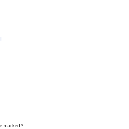
l
are marked
*