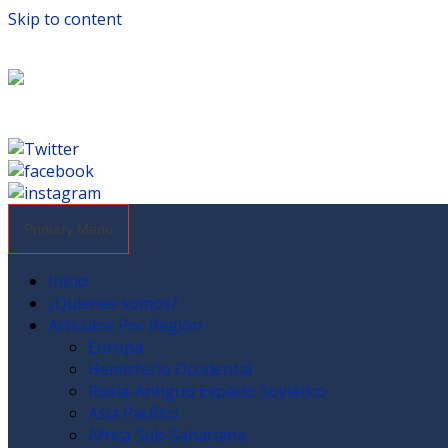
Skip to content
Primary Menu
Inicio
¿Quienes somos?
Articulos Por Región
Europa
Hemisferio Occidental
Rusia-Antiguo Espacio Soviético
Asia Pacífico
Africa Sub-Sahariana