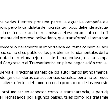
de varias fuentes; por una parte, la agresiva campaña ele
egión, pero la candidata demócrata tampoco defiende adec
que la está encerrando en sí misma; el estancamiento de la
armente del proceso bolivariano, que transformó el tema come
evidenció claramente la importancia del tema comercial (acue
rcio como el culpable de los problemas fundamentales de fuga
mentada en el manejo de este tema; incluso, en su cam
 del Congreso o el Transatlántico en plena negociación con l
uerda el irracional manejo de los autoritarios latinoamerican
uede generar duras consecuencias sociales, pero no se resu
ositivos efectos del comercio en la promoción de las inversio
e profundizar en aspectos como la transparencia, la partici
er rechazados por algunos países, tales como: los tratamien