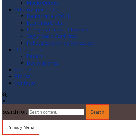
Medio Oriente
Artículos por Tema
Democracia y DDHH
Economía Global
Energía y Cambio Climático
Seguridad y Conflictos
Política Exterior de Venezuela
Documentos
Papers
Declaraciones
Eventos
Prensa
Contacto
×
Search for:
Primary Menu