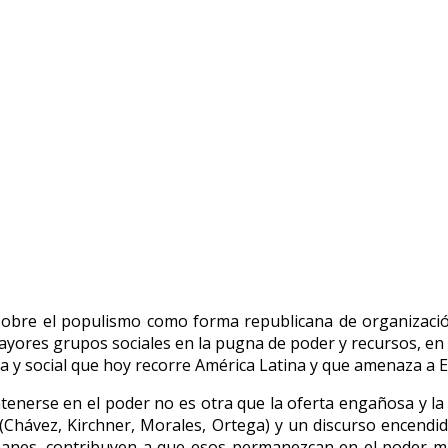
sobre el populismo como forma republicana de organización
e mayores grupos sociales en la pugna de poder y recursos, en
ica y social que hoy recorre América Latina y que amenaza a
ntenerse en el poder no es otra que la oferta engañosa y la
o (Chávez, Kirchner, Morales, Ortega) y un discurso encend
lmanes, contribuyen a que esos permanezcan en el poder m